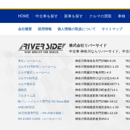
HOME
中古車を探す
新車を探す
クルマの買取
車検
会社概要
採用情報
個人情報の取扱について
サイトマップ
株式会社リバーサイド
中古車 神奈川ならリバーサイド。中
本社ショールーム
神奈川県海老名市門沢橋6-9-29
TE
エルザ16号町田ショールーム
神奈川県相模原市南区若松1-1-20
TE
エルザ藤沢ショールーム
神奈川県藤沢市亀井野1-4-3
TE
エルザ246号店
神奈川県座間市ひばりが丘3-61-8
TE
エルザ横浜店
神奈川県横浜市泉区和泉町4877-1
TE
湘南店
神奈川県高座郡寒川町倉見714-1
TE
フルタイム店
神奈川県高座郡寒川町倉見693
TE
軽バン ハイエース専門店 RS Base湘南
神奈川県海老名市門沢橋6-18-12
TE
ANEX町田店
神奈川県相模原市南区若松1-1-20
TE
39万特選専門店 ～RS ANEX湘南～
神奈川県海老名市門沢橋1-12-19
TE
RS EURO CARS（ユーロカーズ）
神奈川県高座郡倉見853-1
TE