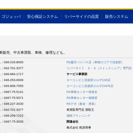
ゴジュッパ
安心保証システム
リバーサイドの品質
販売システム
古車販売、中古車買取、車検、修理なども。
L：046-233-8000
RS藤沢バイパス店（車検のコアラ倶楽部）
L：042-701-3377
リバーサイド Ｓ・Ｓ（ストックシェア）専門店
L：046-684-1717
サービス事業部
L：046-253-0006
カーコンビニ倶楽部エルザ108店
L：045-806-7555
カーコンビニ倶楽部エルザ246号店
L：0467-75-5141
RS車検センター海老名
L：0467-75-5071
RS車検センター相模原
L：046-237-3030
RSデポ（板金・塗装）
L：042-701-3377
車買取専門店 買取王
L：046-259-7222
湘南プランニング
L：0467-75-3030
関連会社
株式会社 梶原商事