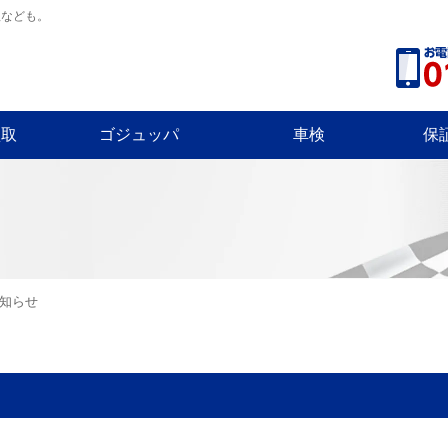
理なども。
買取
ゴジュッパ
車検
保
知らせ